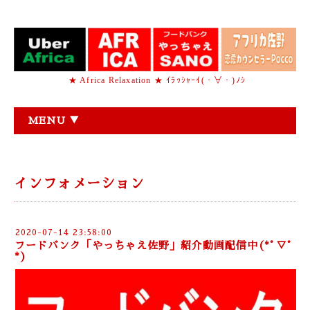
★ Africa Relaxation ★ ｲﾗｯｼｬｰｲ(・∀・)ﾉｼ
MENU ▼
インフォメーション
2020-07-14 23:58:00
フードバンク「やっちゃえ佐野」紹介動画配信中(*ﾟ▽ﾟ
*)