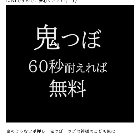
M
は
ですのでご安心ください(^^)/
鬼のようなツボ押し 鬼つぼ ツボの神様のこども俺は