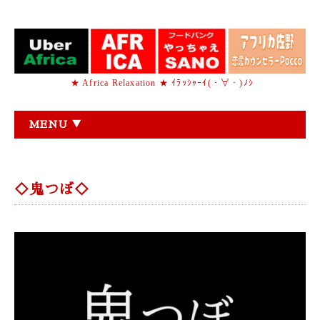
★ Africa Relaxation ★ ｲﾗｯｼｬｰｲ(・∀・)ﾉｼ
MENU ▼
◇鬼つぼ◇