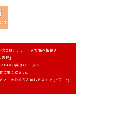
ら大とは。。。
★お悩み相談★
え佐野」
◇BIKE乗り◇
job
非ご覧ください。
アフリカおじさんはじめました(*´▽｀*)