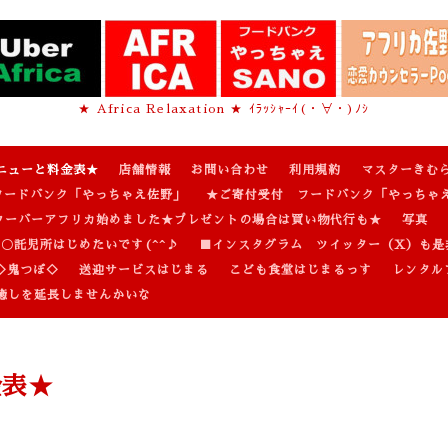
★ Africa Relaxation ★ ｲﾗｯｼｬｰｲ(・∀・)ﾉｼ
ニューと料金表★
店舗情報
お問い合わせ
利用規約
マスターきむ
フードバンク「やっちゃえ佐野」
★ご寄付受付 フードバンク「やっちゃ
ウーバーアフリカ始めました★プレゼントの場合は買い物代行も★
写真
〇託児所はじめたいです(^^♪
■インスタグラム ツイッター（X）も是
◇鬼つぼ◇
送迎サービスはじまる
こども食堂はじまるっす
レンタル
癒しを延長しませんかいな
金表★