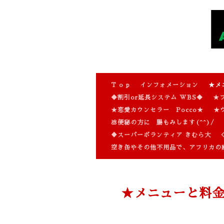
T o p
インフォメーション
★メ
◆割引or延長システム WBS◆
★
★恋愛カウンセラー Pocco★
★
💩便秘の方に 腸もみします(^^)/
♦スーパーボランティア きむら大
空き缶やその他不用品で、アフリカの
★メニューと料